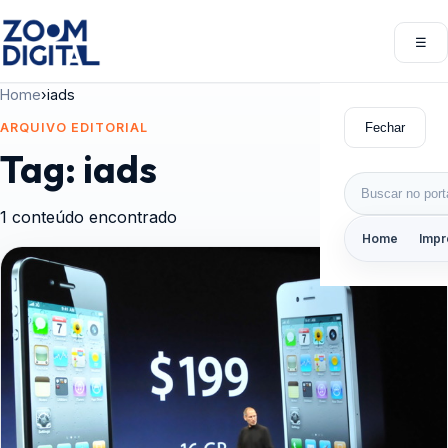
Pular para o conteúdo
☰
Abri
Home
›
iads
Fechar
ARQUIVO EDITORIAL
Tag:
iads
Buscar por:
1 conteúdo encontrado
Home
Impr