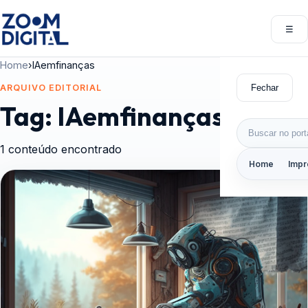
Pular para o conteúdo
☰
Abri
Home
›
IAemfinanças
Fechar
ARQUIVO EDITORIAL
Tag:
IAemfinanças
Buscar por:
1 conteúdo encontrado
Home
Impr