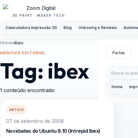
Pular para o conteúdo
3D PRINT · MAKER TECH
Calaculadora Impressão 3D
Blog
Unboxing e Reviews
Automa
Home
›
ibex
Fechar
ARQUIVO EDITORIAL
Tag:
ibex
Buscar por:
Home
Impr
1 conteúdo encontrado
ARTIGO
07 de setembro de 2008
Novidades do Ubuntu 8.10 (Intrepid Ibex)