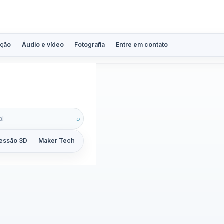
ção
Áudio e vídeo
Fotografia
Entre em contato
⌕
essão 3D
Maker Tech
Tutoriais
Reviews
Guias
ZoomCalc