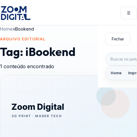
Pular para o conteúdo
☰
Abri
Home
›
iBookend
Fechar
ARQUIVO EDITORIAL
Tag:
iBookend
Buscar por:
1 conteúdo encontrado
Home
Impr