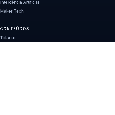
Inteligência Artificial
Maker Tech
CONTEÚDOS
Tutoriais
Reviews
Projetos
Guias de compra
INSTITUCIONAL
Sobre
Contato
Política editorial