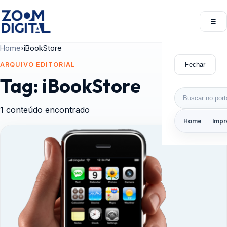
Pular para o conteúdo
☰
Abri
Home
›
iBookStore
Fechar
ARQUIVO EDITORIAL
Tag:
iBookStore
Buscar por:
1 conteúdo encontrado
Home
Impr