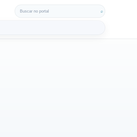
Buscar por:
⌕
3D