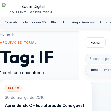
Pular para o conteúdo
3D PRINT · MAKER TECH
Calaculadora Impressão 3D
Blog
Unboxing e Reviews
Automa
Home
›
IF
Fechar
ARQUIVO EDITORIAL
Tag:
IF
Buscar por:
Home
Impr
1 conteúdo encontrado
ARTIGO
30 de março de 2010
Aprendendo C – Estruturas de Condições I