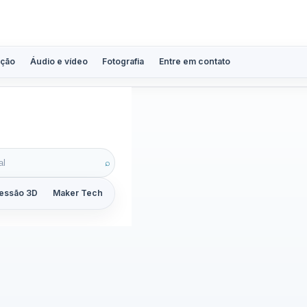
ção
Áudio e vídeo
Fotografia
Entre em contato
⌕
essão 3D
Maker Tech
Tutoriais
Reviews
Guias
ZoomCalc