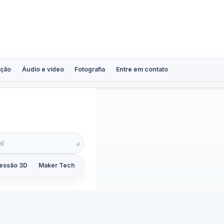
ção
Áudio e vídeo
Fotografia
Entre em contato
⌕
essão 3D
Maker Tech
Tutoriais
Reviews
Guias
ZoomCalc