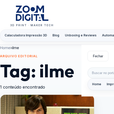
Pular para o conteúdo
3D PRINT · MAKER TECH
Calaculadora Impressão 3D
Blog
Unboxing e Reviews
Automa
Home
›
ilme
Fechar
ARQUIVO EDITORIAL
Tag:
ilme
Buscar por:
Home
Impr
1 conteúdo encontrado