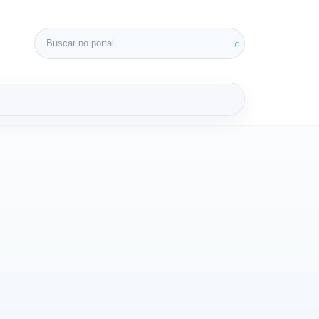
Buscar por:
⌕
3D