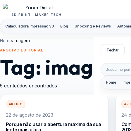
Pular para o conteúdo
3D PRINT · MAKER TECH
Calaculadora Impressão 3D
Blog
Unboxing e Reviews
Automa
Home
›
imagem
Fechar
ARQUIVO EDITORIAL
Tag:
imagem
Buscar por:
Home
Impr
5 conteúdos encontrados
ARTIGO
AR
22 de agosto de 2023
24 d
Porque não usar a abertura máxima da sua
Conf
lente mais clara
201