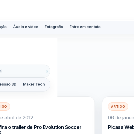
ção
Áudio e vídeo
Fotografia
Entre em contato
⌕
essão 3D
Maker Tech
Tutoriais
Reviews
Guias
ZoomCalc
TIGO
ARTIGO
e abril de 2012
06 de janei
ira o trailer de Pro Evolution Soccer
Picasa Web
3