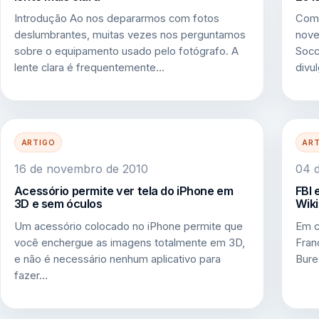
Introdução Ao nos depararmos com fotos
Com 
deslumbrantes, muitas vezes nos perguntamos
nove
sobre o equipamento usado pelo fotógrafo. A
Socc
lente clara é frequentemente…
divu
ARTIGO
AR
16 de novembro de 2010
04 d
Acessório permite ver tela do iPhone em
FBI 
3D e sem óculos
Wiki
Um acessório colocado no iPhone permite que
Em c
você enchergue as imagens totalmente em 3D,
Fran
e não é necessário nenhum aplicativo para
Bure
fazer…