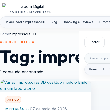
Pular para o conteúdo
3D PRINT · MAKER TECH
Calaculadora Impressão 3D
Blog
Unboxing e Reviews
Automa
Home
›
impressora 3D
Fechar
ARQUIVO EDITORIAL
Tag:
impresso
Buscar por:
Home
Impr
1 conteúdo encontrado
ARTIGO
07 de maio de 2026
IMPRESSÃO 3D