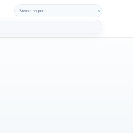
Buscar por:
⌕
3D