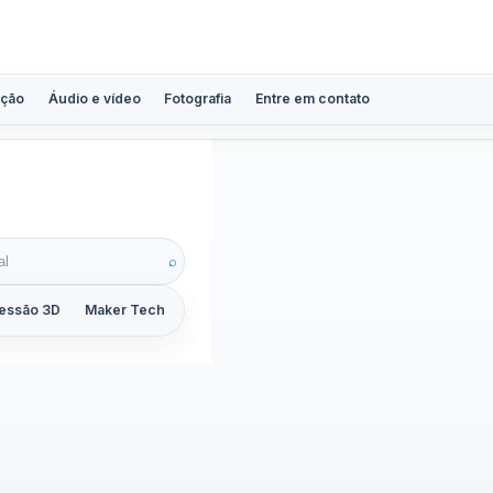
ção
Áudio e vídeo
Fotografia
Entre em contato
ra 3D
⌕
essão 3D
Maker Tech
Tutoriais
Reviews
Guias
ZoomCalc