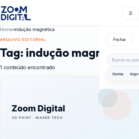
Pular para o conteúdo
☰
Abri
Home
›
indução magnética
Fechar
ARQUIVO EDITORIAL
Tag:
indução magnética
Buscar por:
1 conteúdo encontrado
Home
Impr