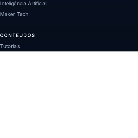
Inteligência Artificial
Maker Tech
CONTEÚDOS
Tutoriais
Reviews
Projetos
Guias de compra
INSTITUCIONAL
Sobre
Contato
Política editorial