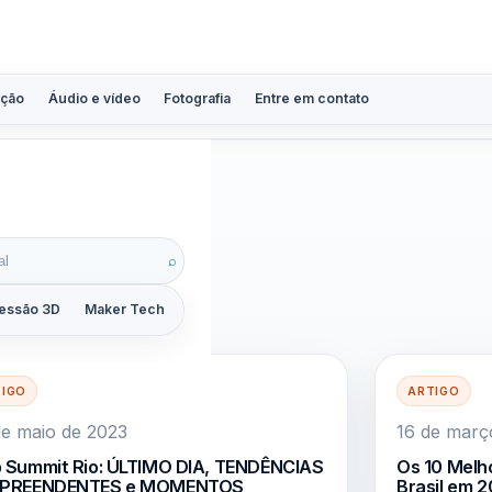
ção
Áudio e vídeo
Fotografia
Entre em contato
 4.0
⌕
essão 3D
Maker Tech
Tutoriais
Reviews
Guias
ZoomCalc
TIGO
ARTIGO
e maio de 2023
16 de març
 Summit Rio: ÚLTIMO DIA, TENDÊNCIAS
Os 10 Melh
PREENDENTES e MOMENTOS
Brasil em 