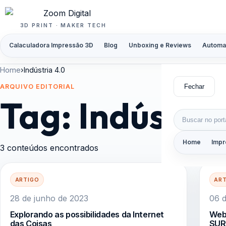
Pular para o conteúdo
3D PRINT · MAKER TECH
Calaculadora Impressão 3D
Blog
Unboxing e Reviews
Automa
Home
›
Indústria 4.0
Fechar
ARQUIVO EDITORIAL
Tag:
Indústria
Buscar por:
Home
Impr
3 conteúdos encontrados
ARTIGO
AR
28 de junho de 2023
06 d
Explorando as possibilidades da Internet
Web
das Coisas
SUR