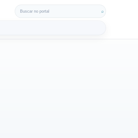
Buscar por:
⌕
3D