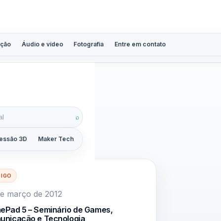
ção
Áudio e vídeo
Fotografia
Entre em contato
⌕
essão 3D
Maker Tech
Tutoriais
Reviews
Guias
ZoomCalc
TIGO
de março de 2012
ePad 5 – Seminário de Games,
unicação e Tecnologia