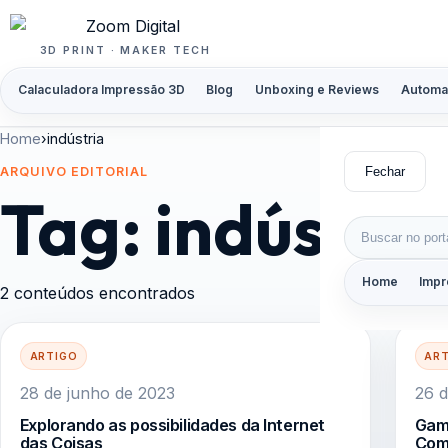
Pular para o conteúdo
3D PRINT · MAKER TECH
Calaculadora Impressão 3D
Blog
Unboxing e Reviews
Automa
Home
›
indústria
Fechar
ARQUIVO EDITORIAL
Tag:
indústria
Buscar por:
Home
Impr
2 conteúdos encontrados
ARTIGO
AR
28 de junho de 2023
26 
Explorando as possibilidades da Internet
Gam
das Coisas
Com