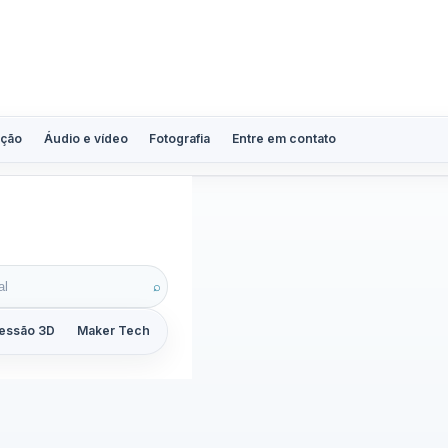
ção
Áudio e vídeo
Fotografia
Entre em contato
⌕
essão 3D
Maker Tech
Tutoriais
Reviews
Guias
ZoomCalc