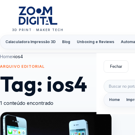
Pular para o conteúdo
3D PRINT · MAKER TECH
Calaculadora Impressão 3D
Blog
Unboxing e Reviews
Automa
Home
›
ios4
Fechar
ARQUIVO EDITORIAL
Tag:
ios4
Buscar por:
Home
Impr
1 conteúdo encontrado