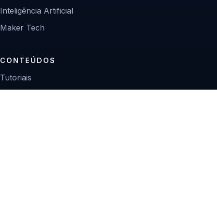
Inteligência Artificial
Maker Tech
CONTEÚDOS
Tutoriais
Reviews
Projetos
Guias de compra
INSTITUCIONAL
Sobre
Contato
Política editorial