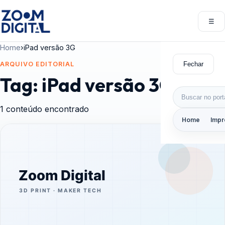
Pular para o conteúdo
☰
Abri
Home
›
iPad versão 3G
Fechar
ARQUIVO EDITORIAL
Tag:
iPad versão 3G
Buscar por:
1 conteúdo encontrado
Home
Impr