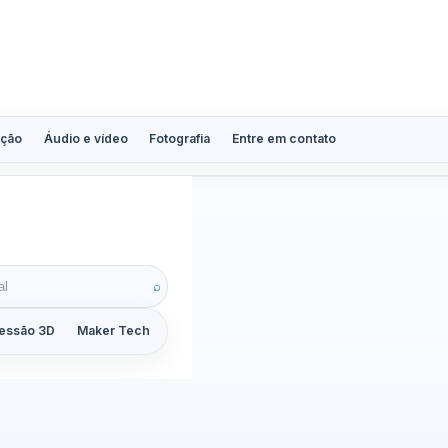
ção
Áudio e vídeo
Fotografia
Entre em contato
ne
⌕
essão 3D
Maker Tech
Tutoriais
Reviews
Guias
ZoomCalc