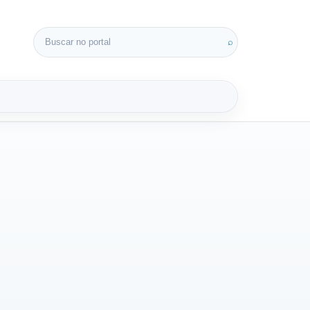
Buscar por:
⌕
3D