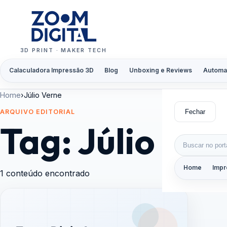
Pular para o conteúdo
3D PRINT · MAKER TECH
Calaculadora Impressão 3D
Blog
Unboxing e Reviews
Automa
Home
›
Júlio Verne
Fechar
ARQUIVO EDITORIAL
Tag:
Júlio Ver
Buscar por:
Home
Impr
1 conteúdo encontrado