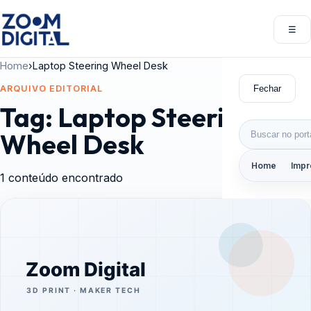
Pular para o conteúdo
☰
Abri
Home
›
Laptop Steering Wheel Desk
Fechar
ARQUIVO EDITORIAL
Tag:
Laptop Steering
Buscar por:
Wheel Desk
Home
Impr
1 conteúdo encontrado