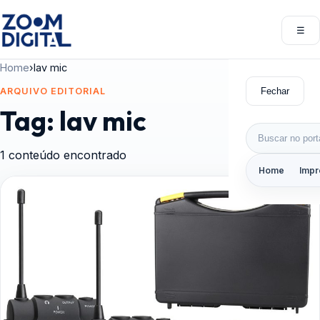
Pular para o conteúdo
☰
Abri
Home
›
lav mic
Fechar
ARQUIVO EDITORIAL
Tag:
lav mic
Buscar por:
1 conteúdo encontrado
Home
Impr