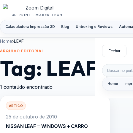
Pular para o conteúdo
3D PRINT · MAKER TECH
Calaculadora Impressão 3D
Blog
Unboxing e Reviews
Automa
Home
›
LEAF
Fechar
ARQUIVO EDITORIAL
Tag:
LEAF
Buscar por:
Home
Impr
1 conteúdo encontrado
ARTIGO
25 de outubro de 2010
NISSAN LEAF = WINDOWS + CARRO