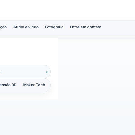
ção
Áudio e vídeo
Fotografia
Entre em contato
⌕
essão 3D
Maker Tech
Tutoriais
Reviews
Guias
ZoomCalc