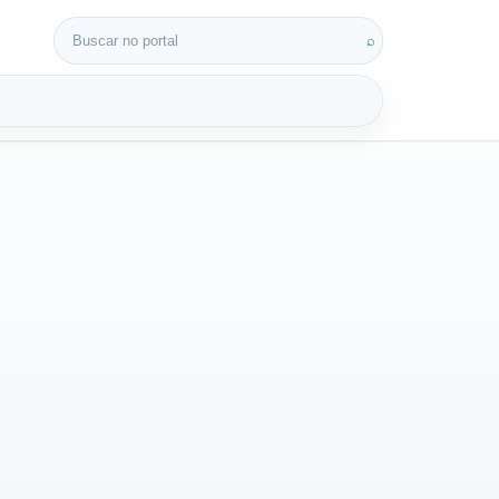
Buscar por:
⌕
3D