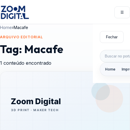
Pular para o conteúdo
☰
Abri
Home
›
Macafe
Fechar
ARQUIVO EDITORIAL
Tag:
Macafe
Buscar por:
1 conteúdo encontrado
Home
Impr