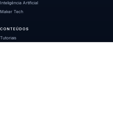
Inteligência Artificial
Maker Tech
CONTEÚDOS
Tutoriais
Reviews
Projetos
Guias de compra
INSTITUCIONAL
Sobre
Contato
Política editorial