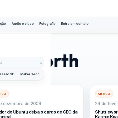
ção
Áudio e vídeo
Fotografia
Entre em contato
ttleworth
⌕
essão 3D
Maker Tech
Tutoriais
Reviews
Guias
ZoomCalc
TIGO
ARTIGO
de dezembro de 2009
24 de feve
dor do Ubuntu deixa o cargo de CEO da
Shuttlewor
onical
Karmic Koa