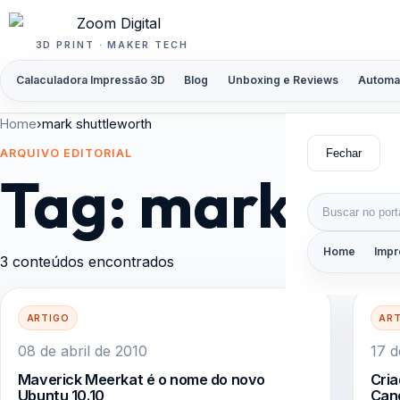
Pular para o conteúdo
3D PRINT · MAKER TECH
Calaculadora Impressão 3D
Blog
Unboxing e Reviews
Automa
Home
›
mark shuttleworth
Fechar
ARQUIVO EDITORIAL
Tag:
mark shu
Buscar por:
Home
Impr
3 conteúdos encontrados
ARTIGO
AR
08 de abril de 2010
17 
Maverick Meerkat é o nome do novo
Cria
Ubuntu 10.10
Can