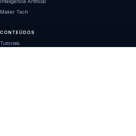
Inteligência Artificial
Maker Tech
CONTEÚDOS
Tutoriais
Reviews
Projetos
Guias de compra
INSTITUCIONAL
Sobre
Contato
Política editorial