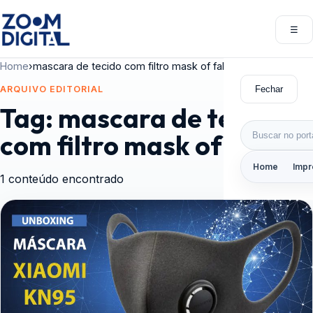
Pular para o conteúdo
☰
Abri
Home
›
mascara de tecido com filtro mask of fabric
Fechar
ARQUIVO EDITORIAL
Tag:
mascara de tecido
Buscar por:
com filtro mask of fabric
Home
Impr
1 conteúdo encontrado