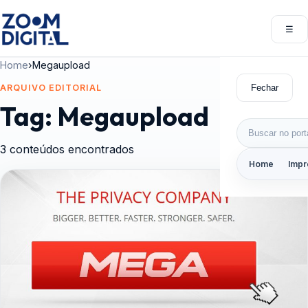
Pular para o conteúdo
☰
Abri
Home
›
Megaupload
Fechar
ARQUIVO EDITORIAL
Tag:
Megaupload
Buscar por:
3 conteúdos encontrados
Home
Impr