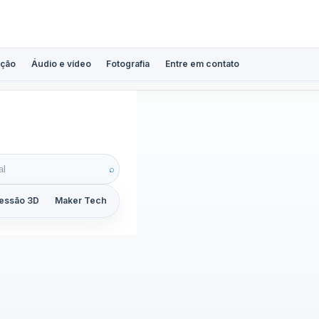
ção
Áudio e vídeo
Fotografia
Entre em contato
ra
⌕
essão 3D
Maker Tech
Tutoriais
Reviews
Guias
ZoomCalc