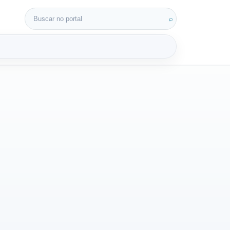
Buscar por:
⌕
3D