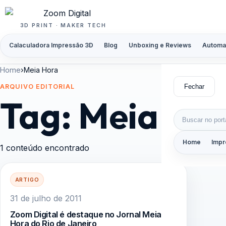
Pular para o conteúdo
3D PRINT · MAKER TECH
Calaculadora Impressão 3D
Blog
Unboxing e Reviews
Automa
Home
›
Meia Hora
Fechar
ARQUIVO EDITORIAL
Tag:
Meia Ho
Buscar por:
Home
Impr
1 conteúdo encontrado
ARTIGO
31 de julho de 2011
Zoom Digital é destaque no Jornal Meia
Hora do Rio de Janeiro