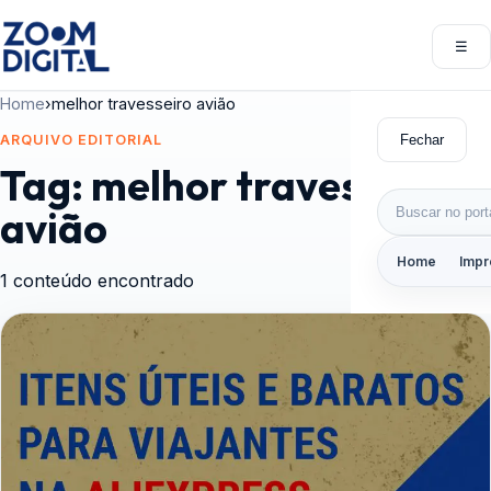
Pular para o conteúdo
☰
Abri
Home
›
melhor travesseiro avião
Fechar
ARQUIVO EDITORIAL
Tag:
melhor travesseiro
Buscar por:
avião
Home
Impr
1 conteúdo encontrado