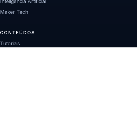
Inteligência Artificial
Maker Tech
CONTEÚDOS
Tutoriais
Reviews
Projetos
Guias de compra
INSTITUCIONAL
Sobre
Contato
Política editorial