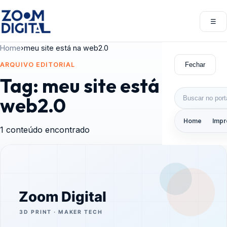
Pular para o conteúdo
☰
Abri
Home
›
meu site está na web2.0
Fechar
ARQUIVO EDITORIAL
Tag:
meu site está na
Buscar por:
web2.0
Home
Impr
1 conteúdo encontrado