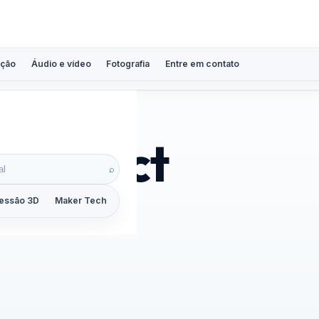
ção
Áudio e vídeo
Fotografia
Entre em contato
t Kinect
⌕
essão 3D
Maker Tech
Tutoriais
Reviews
Guias
ZoomCalc