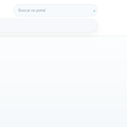
Buscar por:
⌕
3D