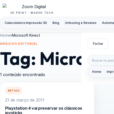
Pular para o conteúdo
3D PRINT · MAKER TECH
Calaculadora Impressão 3D
Blog
Unboxing e Reviews
Automa
Home
›
Microsoft Kinect
Fechar
ARQUIVO EDITORIAL
Tag:
Microsof
Buscar por:
Home
Impr
1 conteúdo encontrado
ARTIGO
21 de março de 2011
Playstation 4 vai preservar os clássicos
joysticks