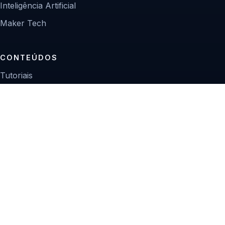
Inteligência Artificial
Maker Tech
CONTEÚDOS
Tutoriais
Reviews
Projetos
Guias de compra
INSTITUCIONAL
Sobre
Contato
Política editorial