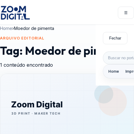
Pular para o conteúdo
☰
Abri
Home
›
Moedor de pimenta
Fechar
ARQUIVO EDITORIAL
Tag:
Moedor de pimenta
Buscar por:
1 conteúdo encontrado
Home
Impr