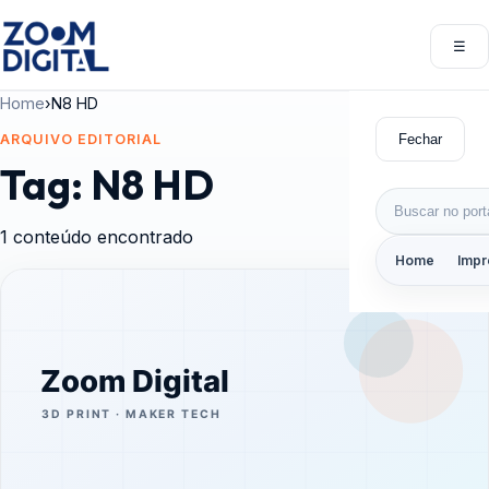
Pular para o conteúdo
☰
Abri
Home
›
N8 HD
Fechar
ARQUIVO EDITORIAL
Tag:
N8 HD
Buscar por:
1 conteúdo encontrado
Home
Impr