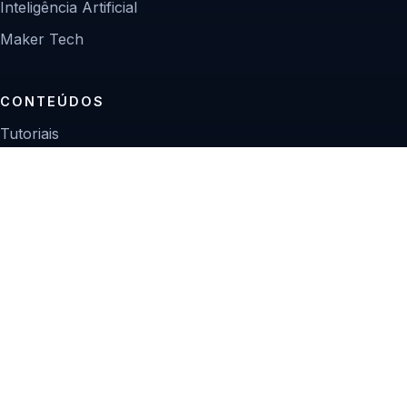
Inteligência Artificial
Maker Tech
CONTEÚDOS
Tutoriais
Reviews
Projetos
Guias de compra
INSTITUCIONAL
Sobre
Contato
Política editorial