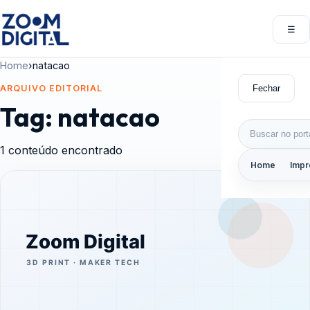
Pular para o conteúdo
☰
Abri
Home
›
natacao
Fechar
ARQUIVO EDITORIAL
Tag:
natacao
Buscar por:
1 conteúdo encontrado
Home
Impr