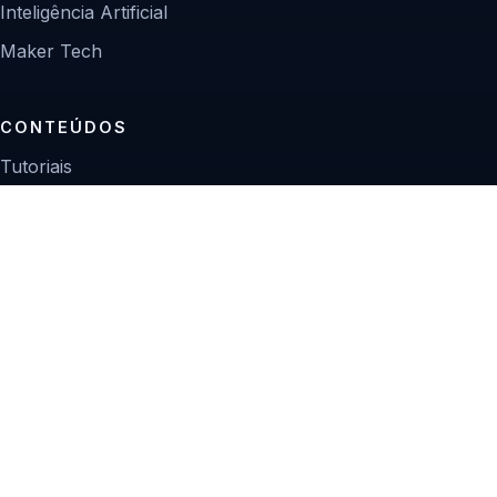
Inteligência Artificial
Maker Tech
CONTEÚDOS
Tutoriais
Reviews
Projetos
Guias de compra
INSTITUCIONAL
Sobre
Contato
Política editorial