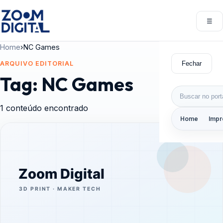
Pular para o conteúdo
☰
Abri
Home
›
NC Games
Fechar
ARQUIVO EDITORIAL
Tag:
NC Games
Buscar por:
1 conteúdo encontrado
Home
Impr