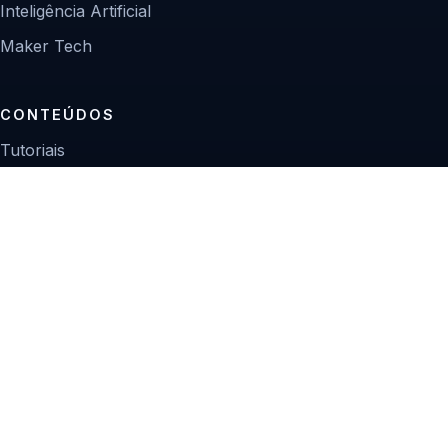
Inteligência Artificial
Maker Tech
CONTEÚDOS
Tutoriais
Reviews
Projetos
Guias de compra
INSTITUCIONAL
Sobre
Contato
Política editorial