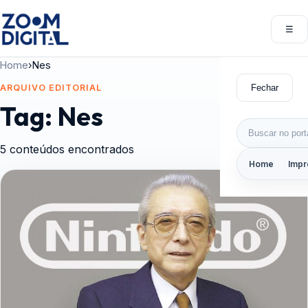
Pular para o conteúdo
☰
Abri
Home
›
Nes
Fechar
ARQUIVO EDITORIAL
Tag:
Nes
Buscar por:
5 conteúdos encontrados
Home
Impr