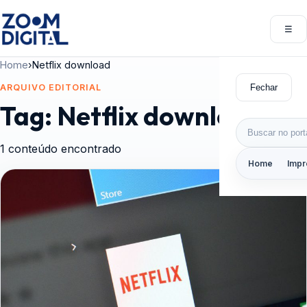
Pular para o conteúdo
☰
Abri
Home
›
Netflix download
Fechar
ARQUIVO EDITORIAL
Tag:
Netflix download
Buscar por:
1 conteúdo encontrado
Home
Impr