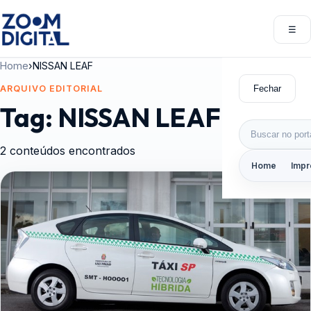
Pular para o conteúdo
☰
Abri
Home
›
NISSAN LEAF
Fechar
ARQUIVO EDITORIAL
Tag:
NISSAN LEAF
Buscar por:
2 conteúdos encontrados
Home
Impr