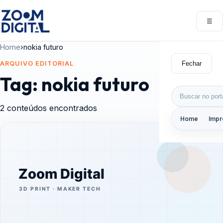
Pular para o conteúdo
☰
Abri
Home
›
nokia futuro
Fechar
ARQUIVO EDITORIAL
Tag:
nokia futuro
Buscar por:
2 conteúdos encontrados
Home
Impr