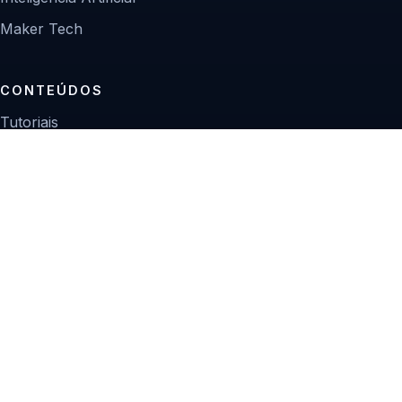
Maker Tech
CONTEÚDOS
Tutoriais
Reviews
Projetos
Guias de compra
INSTITUCIONAL
Sobre
Contato
Política editorial
Privacidade