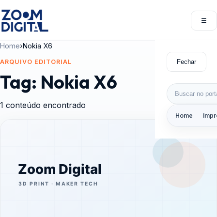
Pular para o conteúdo
☰
Abri
Home
›
Nokia X6
Fechar
ARQUIVO EDITORIAL
Tag:
Nokia X6
Buscar por:
1 conteúdo encontrado
Home
Impr