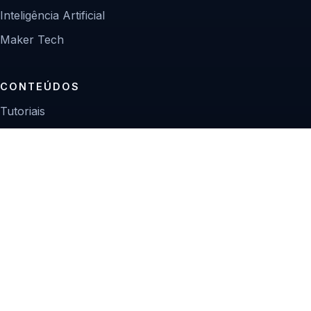
Inteligência Artificial
Maker Tech
CONTEÚDOS
Tutoriais
Reviews
Projetos
Guias de compra
INSTITUCIONAL
Sobre
Contato
Política editorial