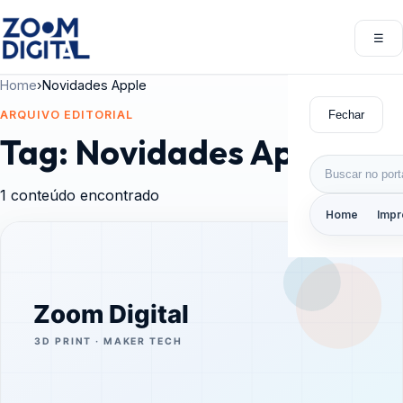
Pular para o conteúdo
☰
Abri
Home
›
Novidades Apple
Fechar
ARQUIVO EDITORIAL
Tag:
Novidades Apple
Buscar por:
1 conteúdo encontrado
Home
Impr