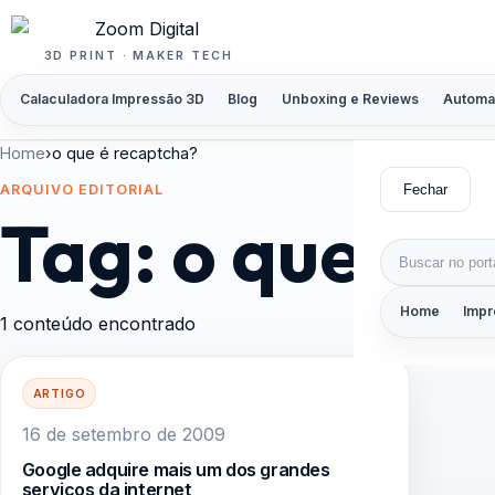
Pular para o conteúdo
3D PRINT · MAKER TECH
Calaculadora Impressão 3D
Blog
Unboxing e Reviews
Automa
Home
›
o que é recaptcha?
Fechar
ARQUIVO EDITORIAL
Tag:
o que é 
Buscar por:
Home
Impr
1 conteúdo encontrado
ARTIGO
16 de setembro de 2009
Google adquire mais um dos grandes
serviços da internet