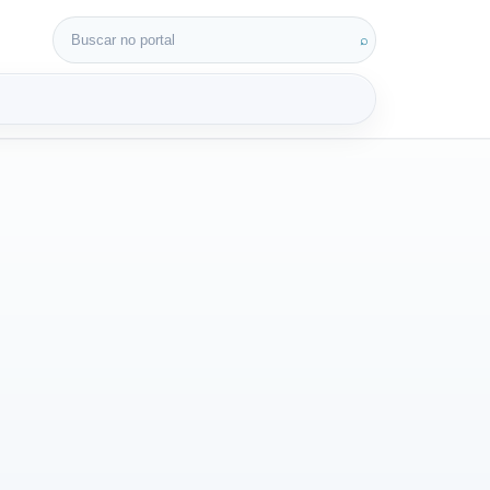
Buscar por:
⌕
3D