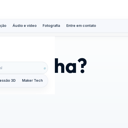
ção
Áudio e vídeo
Fotografia
Entre em contato
recaptcha?
⌕
essão 3D
Maker Tech
Tutoriais
Reviews
Guias
ZoomCalc