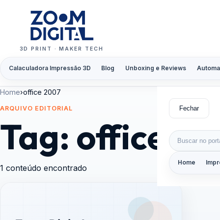
Pular para o conteúdo
3D PRINT · MAKER TECH
Calaculadora Impressão 3D
Blog
Unboxing e Reviews
Automa
Home
›
office 2007
Fechar
ARQUIVO EDITORIAL
Tag:
office 2
Buscar por:
Home
Impr
1 conteúdo encontrado