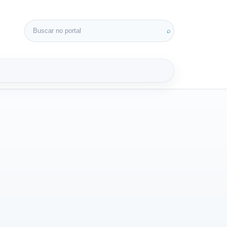
Buscar por:
⌕
3D