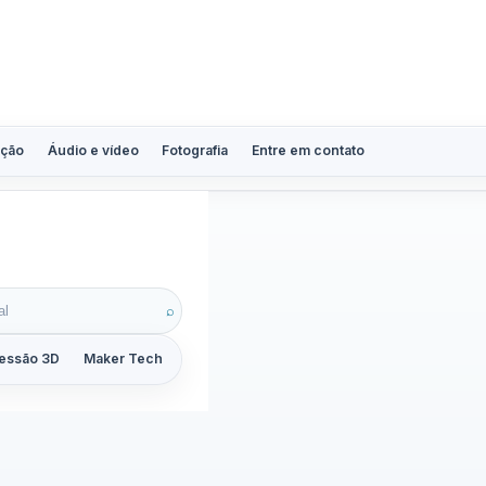
ção
Áudio e vídeo
Fotografia
Entre em contato
007
⌕
essão 3D
Maker Tech
Tutoriais
Reviews
Guias
ZoomCalc