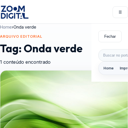
Pular para o conteúdo
☰
Abri
Home
›
Onda verde
Fechar
ARQUIVO EDITORIAL
Tag:
Onda verde
Buscar por:
1 conteúdo encontrado
Home
Impr