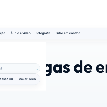
ção
Áudio e vídeo
Fotografia
Entre em contato
ar vagas de 
⌕
ica
essão 3D
Maker Tech
Tutoriais
Reviews
Guias
ZoomCalc