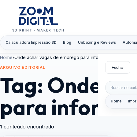
Pular para o conteúdo
3D PRINT · MAKER TECH
Calaculadora Impressão 3D
Blog
Unboxing e Reviews
Automa
Home
›
Onde achar vagas de emprego para informática
Fechar
ARQUIVO EDITORIAL
Tag:
Onde ach
Buscar por:
para informát
Home
Impr
1 conteúdo encontrado