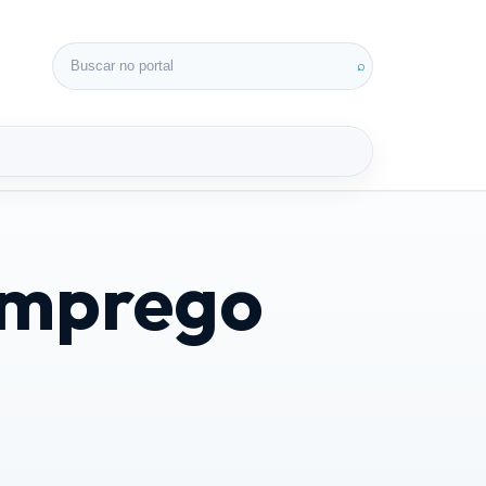
Buscar por:
⌕
emprego
3D