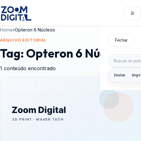
Pular para o conteúdo
☰
Abri
Home
›
Opteron 6 Núcleos
Fechar
ARQUIVO EDITORIAL
Tag:
Opteron 6 Núcleos
Buscar por:
1 conteúdo encontrado
Home
Impr