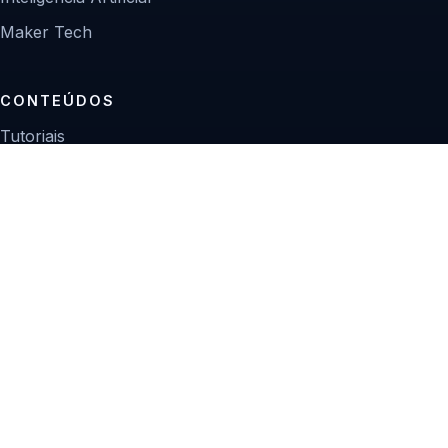
Maker Tech
CONTEÚDOS
Tutoriais
Reviews
Projetos
Guias de compra
INSTITUCIONAL
Sobre
Contato
Política editorial
Privacidade