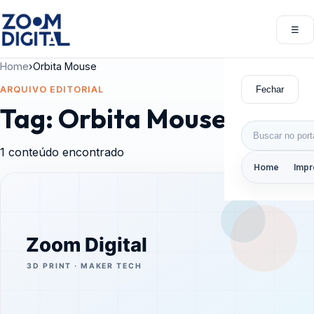
Pular para o conteúdo
☰
Abri
Home
›
Orbita Mouse
Fechar
ARQUIVO EDITORIAL
Tag:
Orbita Mouse
Buscar por:
1 conteúdo encontrado
Home
Impr