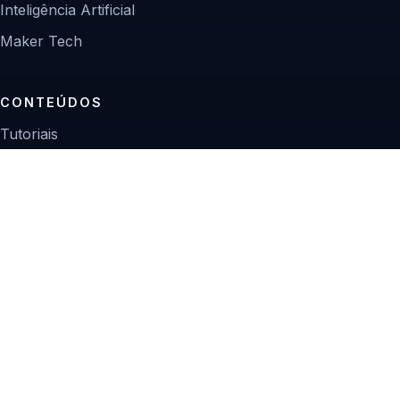
Inteligência Artificial
Maker Tech
CONTEÚDOS
Tutoriais
Reviews
Projetos
Guias de compra
INSTITUCIONAL
Sobre
Contato
Política editorial