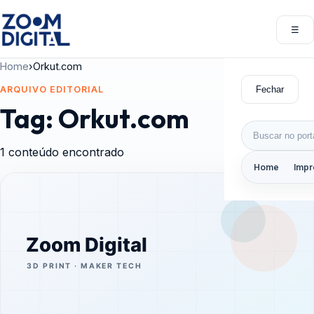
Pular para o conteúdo
☰
Abri
Home
›
Orkut.com
Fechar
ARQUIVO EDITORIAL
Tag:
Orkut.com
Buscar por:
1 conteúdo encontrado
Home
Impr