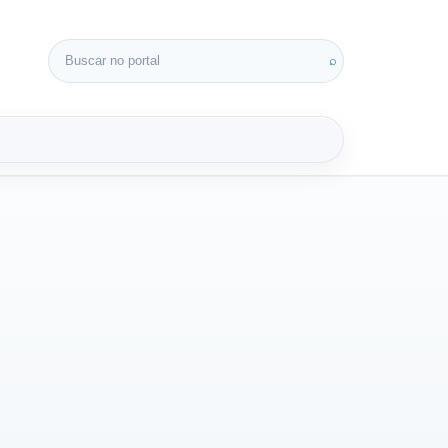
Buscar por:
⌕
3D