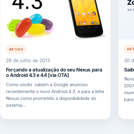
AR
ARTIGO
30 d
28 de julho de 2013
Saib
Forçando a atualização do seu Nexus para
o Android 4.3 e 4.4 [via OTA]
Nova
Como vocês sabem a Google anunciou
2007
recentemente o novo Android 4.3, e para a linha
mund
Nexus como prometido a disponibilidade do
banc
sistema…