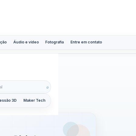
ção
Áudio e vídeo
Fotografia
Entre em contato
⌕
essão 3D
Maker Tech
Tutoriais
Reviews
Guias
ZoomCalc