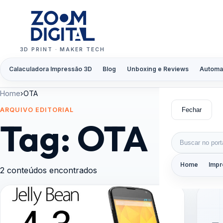
Pular para o conteúdo
3D PRINT · MAKER TECH
Calaculadora Impressão 3D
Blog
Unboxing e Reviews
Automa
Home
›
OTA
Fechar
ARQUIVO EDITORIAL
Tag:
OTA
Buscar por:
Home
Impr
2 conteúdos encontrados