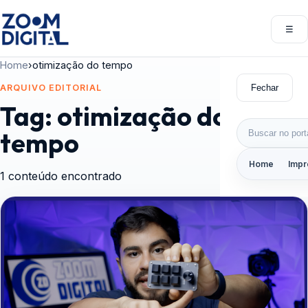
Pular para o conteúdo
☰
Abri
Home
›
otimização do tempo
Fechar
ARQUIVO EDITORIAL
Tag:
otimização do
Buscar por:
tempo
Home
Impr
1 conteúdo encontrado