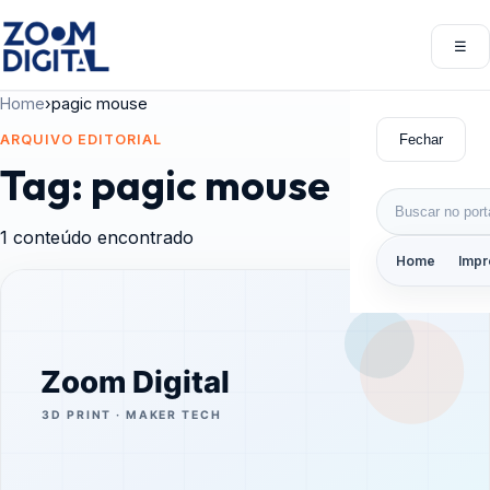
Pular para o conteúdo
☰
Abri
Home
›
pagic mouse
Fechar
ARQUIVO EDITORIAL
Tag:
pagic mouse
Buscar por:
1 conteúdo encontrado
Home
Impr