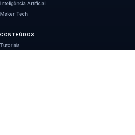
Inteligência Artificial
Maker Tech
CONTEÚDOS
Tutoriais
Reviews
Projetos
Guias de compra
INSTITUCIONAL
Sobre
Contato
Política editorial