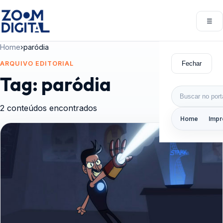
Pular para o conteúdo
☰
Abri
Home
›
paródia
Fechar
ARQUIVO EDITORIAL
Tag:
paródia
Buscar por:
2 conteúdos encontrados
Home
Impr