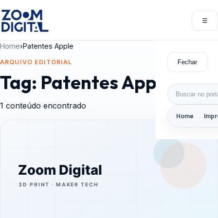
Pular para o conteúdo
☰
Abri
Home
›
Patentes Apple
Fechar
ARQUIVO EDITORIAL
Tag:
Patentes Apple
Buscar por:
1 conteúdo encontrado
Home
Impr