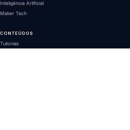
Inteligência Artificial
Maker Tech
CONTEÚDOS
Tutoriais
Reviews
Projetos
Guias de compra
INSTITUCIONAL
Sobre
Contato
Política editorial