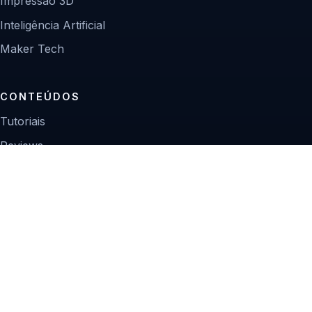
Impressão 3D
Inteligência Artificial
Maker Tech
CONTEÚDOS
Tutoriais
Reviews
Projetos
Guias de compra
INSTITUCIONAL
Sobre
Contato