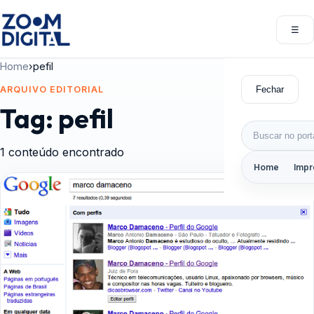
Pular para o conteúdo
☰
Abri
Home
›
pefil
Fechar
ARQUIVO EDITORIAL
Tag:
pefil
Buscar por:
1 conteúdo encontrado
Home
Impr