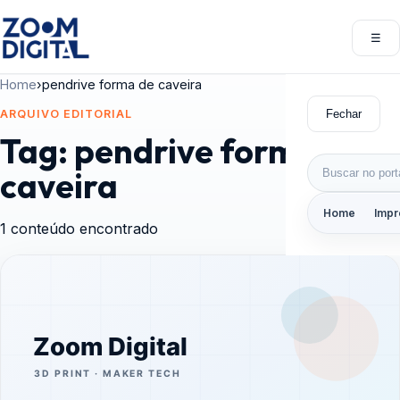
Pular para o conteúdo
☰
Abri
Home
›
pendrive forma de caveira
Fechar
ARQUIVO EDITORIAL
Tag:
pendrive forma de
Buscar por:
caveira
Home
Impr
1 conteúdo encontrado